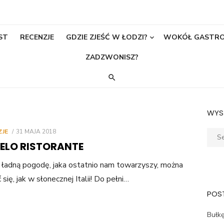
ST
RECENZJE
GDZIE ZJEŚĆ W ŁODZI?
WOKÓŁ GASTR
ZADZWONISZ?
WYS
POSTED
ZJE
31 MAJA 2018
Sear
ON
ELO RISTORANTE
for:
ładną pogodę, jaka ostatnio nam towarzyszy, można
 się, jak w słonecznej Italii! Do pełni…
POST
Bułkę