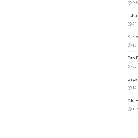
9 
Falla
21
Sarto
13
Pan P
22
Beza
12
Ato 
1 