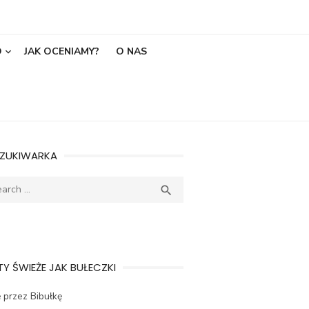
O
JAK OCENIAMY?
O NAS
ZUKIWARKA
ch
SEARCH

Y ŚWIEŻE JAK BUŁECZKI
 przez Bibułkę