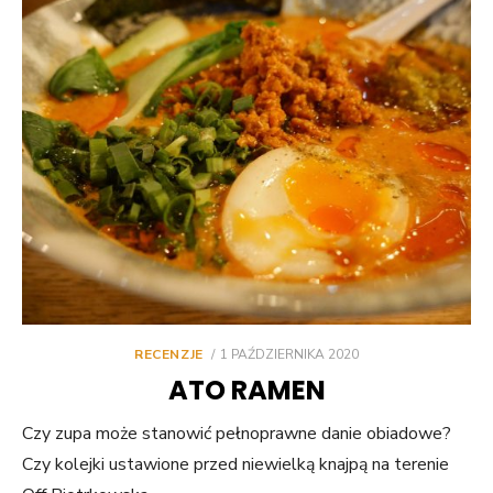
POSTED
RECENZJE
1 PAŹDZIERNIKA 2020
ON
ATO RAMEN
Czy zupa może stanowić pełnoprawne danie obiadowe?
Czy kolejki ustawione przed niewielką knajpą na terenie