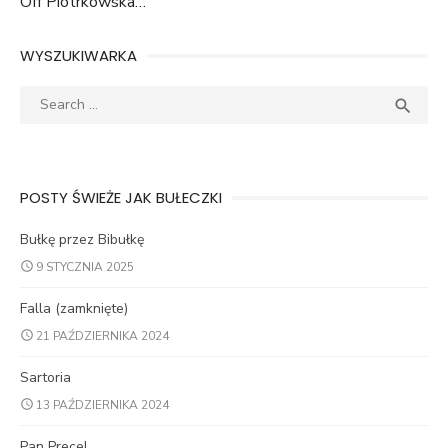
Off Piotrkowska…
WYSZUKIWARKA
Search
SEA

for:
POSTY ŚWIEŻE JAK BUŁECZKI
Bułkę przez Bibułkę
9 STYCZNIA 2025
Falla (zamknięte)
21 PAŹDZIERNIKA 2024
Sartoria
13 PAŹDZIERNIKA 2024
Pan Precel