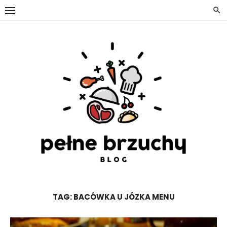
Skip
to
content
TAG:
BACÓWKA U JÓZKA MENU