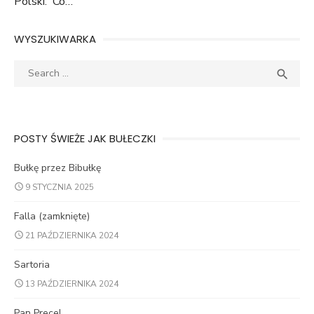
Polski. Co…
WYSZUKIWARKA
Search
SEA

for:
POSTY ŚWIEŻE JAK BUŁECZKI
Bułkę przez Bibułkę
9 STYCZNIA 2025
Falla (zamknięte)
21 PAŹDZIERNIKA 2024
Sartoria
13 PAŹDZIERNIKA 2024
Pan Precel