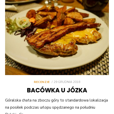
POSTED
RECENZJE
29 GRUDNIA 2018
ON
BACÓWKA U JÓZKA
Góralska chata na zboczu góry to standardowa lokalizacja
na posiłek podczas urlopu spędzanego na południu