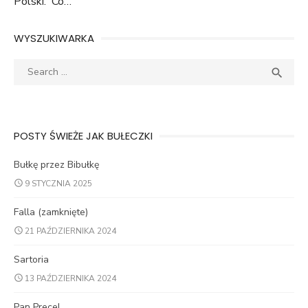
Polski. Co…
WYSZUKIWARKA
Search
SEA

for:
POSTY ŚWIEŻE JAK BUŁECZKI
Bułkę przez Bibułkę
9 STYCZNIA 2025
Falla (zamknięte)
21 PAŹDZIERNIKA 2024
Sartoria
13 PAŹDZIERNIKA 2024
Pan Precel