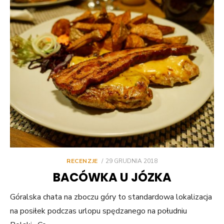
POSTED
RECENZJE
29 GRUDNIA 2018
ON
BACÓWKA U JÓZKA
Góralska chata na zboczu góry to standardowa lokalizacja
na posiłek podczas urlopu spędzanego na południu