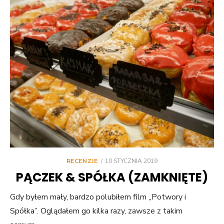
POSTED
RECENZJE
10 STYCZNIA 2019
ON
PĄCZEK & SPÓŁKA (ZAMKNIĘTE)
Gdy byłem mały, bardzo polubiłem film „Potwory i
Spółka”. Oglądałem go kilka razy, zawsze z takim