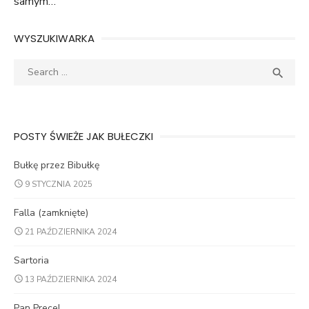
samym…
WYSZUKIWARKA
Search
SEA

for:
POSTY ŚWIEŻE JAK BUŁECZKI
Bułkę przez Bibułkę
9 STYCZNIA 2025
Falla (zamknięte)
21 PAŹDZIERNIKA 2024
Sartoria
13 PAŹDZIERNIKA 2024
Pan Precel