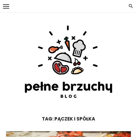
Skip
to
content
TAG:
PĄCZEK I SPÓŁKA