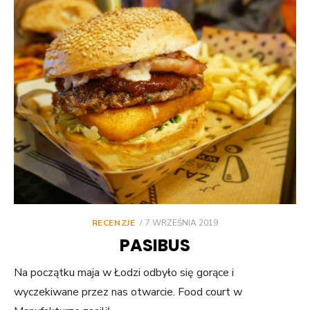
POSTED
RECENZJE
7 WRZEŚNIA 2019
ON
PASIBUS
Na początku maja w Łodzi odbyło się gorące i
wyczekiwane przez nas otwarcie. Food court w