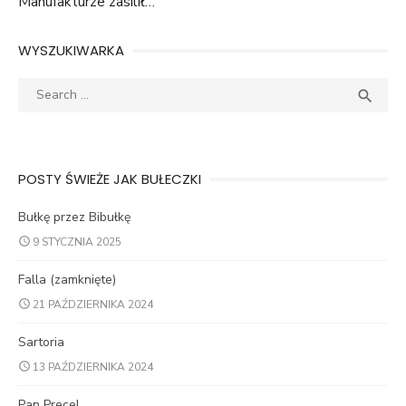
Manufakturze zasilił…
WYSZUKIWARKA
Search
SEA

for:
POSTY ŚWIEŻE JAK BUŁECZKI
Bułkę przez Bibułkę
9 STYCZNIA 2025
Falla (zamknięte)
21 PAŹDZIERNIKA 2024
Sartoria
13 PAŹDZIERNIKA 2024
Pan Precel