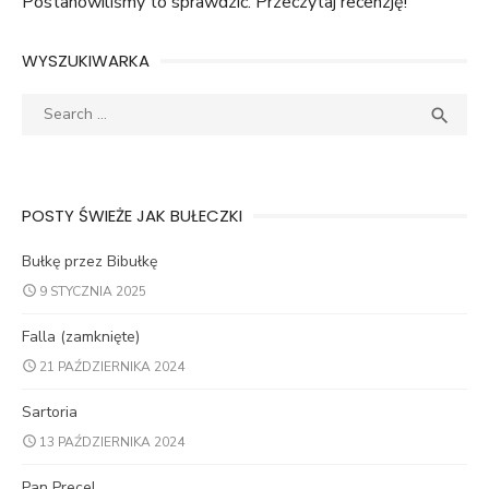
Postanowiliśmy to sprawdzić. Przeczytaj recenzję!
WYSZUKIWARKA
Search
SEA

for:
POSTY ŚWIEŻE JAK BUŁECZKI
Bułkę przez Bibułkę
9 STYCZNIA 2025
Falla (zamknięte)
21 PAŹDZIERNIKA 2024
Sartoria
13 PAŹDZIERNIKA 2024
Pan Precel