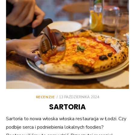
POSTED
RECENZJE
13 PAŹDZIERNIKA 2024
ON
SARTORIA
Sartoria to nowa włoska włoska restauracja w Łodzi. Czy
podbije serca i podniebienia lokalnych foodies?