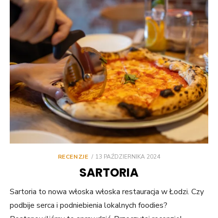
POSTED
RECENZJE
13 PAŹDZIERNIKA 2024
ON
SARTORIA
Sartoria to nowa włoska włoska restauracja w Łodzi. Czy
podbije serca i podniebienia lokalnych foodies?