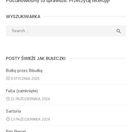
Postanowiliśmy to sprawdzić. Przeczytaj recenzję!
WYSZUKIWARKA
Search
SEA

for:
POSTY ŚWIEŻE JAK BUŁECZKI
Bułkę przez Bibułkę
9 STYCZNIA 2025
Falla (zamknięte)
21 PAŹDZIERNIKA 2024
Sartoria
13 PAŹDZIERNIKA 2024
Pan Precel