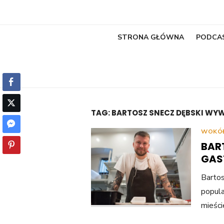
STRONA GŁÓWNA
PODCA
TAG:
BARTOSZ SNECZ DĘBSKI WY
WOKÓŁ
BAR
GAS
Bartos
popula
mieśc