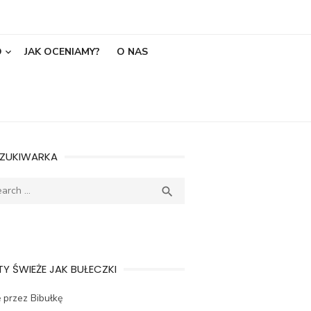
O
JAK OCENIAMY?
O NAS
ZUKIWARKA
ch
SEARCH

Y ŚWIEŻE JAK BUŁECZKI
 przez Bibułkę