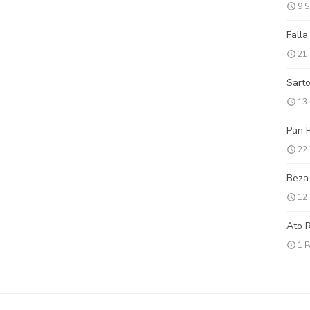
9 
Falla
21
Sarto
13
Pan P
22
Beza
12
Ato 
1 