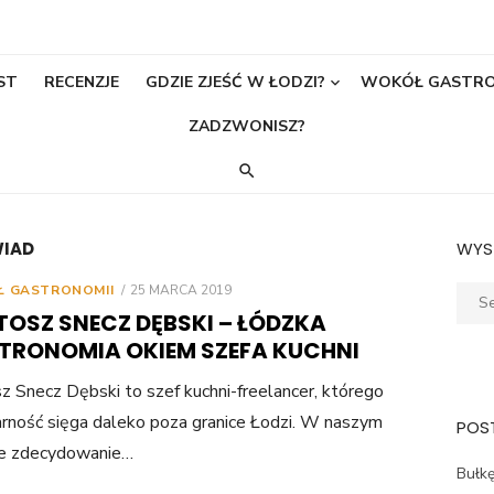
ST
RECENZJE
GDZIE ZJEŚĆ W ŁODZI?
WOKÓŁ GASTR
ZADZWONISZ?
WIAD
WYS
POSTED
 GASTRONOMII
25 MARCA 2019
Sear
ON
TOSZ SNECZ DĘBSKI – ŁÓDZKA
for:
TRONOMIA OKIEM SZEFA KUCHNI
z Snecz Dębski to szef kuchni-freelancer, którego
rność sięga daleko poza granice Łodzi. W naszym
POST
ie zdecydowanie…
Bułkę