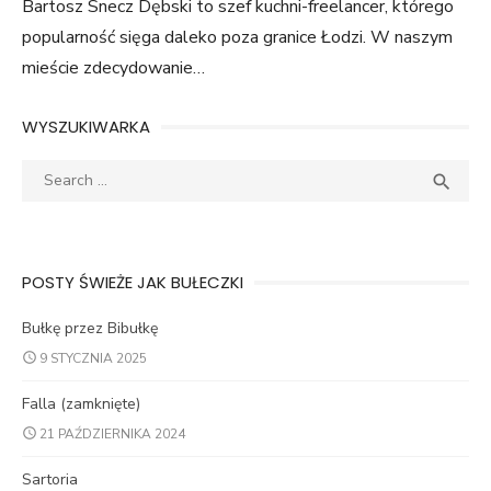
Bartosz Snecz Dębski to szef kuchni-freelancer, którego
popularność sięga daleko poza granice Łodzi. W naszym
mieście zdecydowanie…
WYSZUKIWARKA
Search
SEA

for:
POSTY ŚWIEŻE JAK BUŁECZKI
Bułkę przez Bibułkę
9 STYCZNIA 2025
Falla (zamknięte)
21 PAŹDZIERNIKA 2024
Sartoria