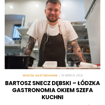
POSTED
WOKÓŁ GASTRONOMII
25 MARCA 2019
ON
BARTOSZ SNECZ DĘBSKI – ŁÓDZKA
GASTRONOMIA OKIEM SZEFA
KUCHNI