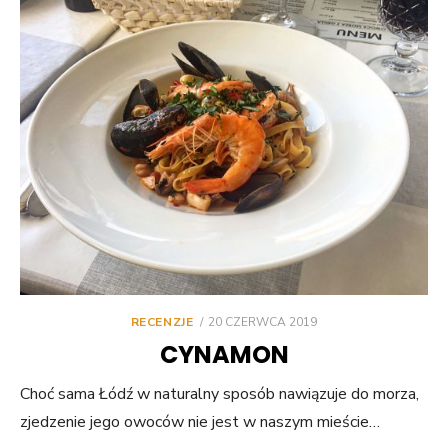
POSTED
RECENZJE
20 CZERWCA 2019
ON
CYNAMON
Choć sama Łódź w naturalny sposób nawiązuje do morza,
zjedzenie jego owoców nie jest w naszym mieście…