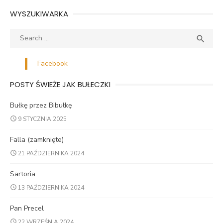
WYSZUKIWARKA
Search
SEA

for:
Facebook
POSTY ŚWIEŻE JAK BUŁECZKI
Bułkę przez Bibułkę
9 STYCZNIA 2025
Falla (zamknięte)
21 PAŹDZIERNIKA 2024
Sartoria
13 PAŹDZIERNIKA 2024
Pan Precel
22 WRZEŚNIA 2024