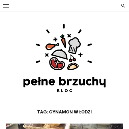
Skip
to
content
TAG:
CYNAMON W ŁODZI