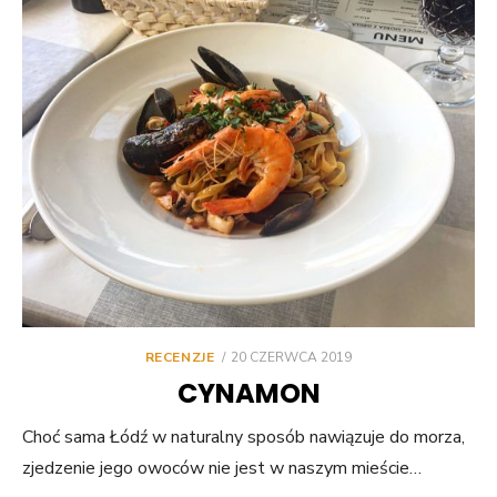
POSTED
RECENZJE
20 CZERWCA 2019
ON
CYNAMON
Choć sama Łódź w naturalny sposób nawiązuje do morza,
zjedzenie jego owoców nie jest w naszym mieście…