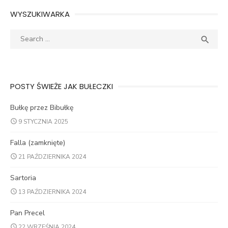
WYSZUKIWARKA
Search
SEA

for:
POSTY ŚWIEŻE JAK BUŁECZKI
Bułkę przez Bibułkę
9 STYCZNIA 2025
Falla (zamknięte)
21 PAŹDZIERNIKA 2024
Sartoria
13 PAŹDZIERNIKA 2024
Pan Precel
22 WRZEŚNIA 2024