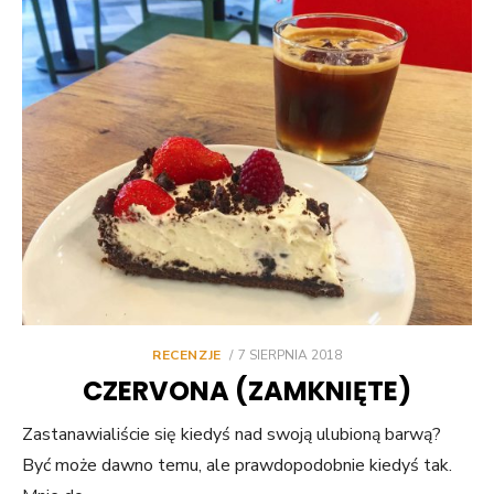
POSTED
RECENZJE
7 SIERPNIA 2018
ON
CZERVONA (ZAMKNIĘTE)
Zastanawialiście się kiedyś nad swoją ulubioną barwą?
Być może dawno temu, ale prawdopodobnie kiedyś tak.