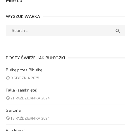
Mnie do…
WYSZUKIWARKA
Search
SEA

for:
POSTY ŚWIEŻE JAK BUŁECZKI
Bułkę przez Bibułkę
9 STYCZNIA 2025
Falla (zamknięte)
21 PAŹDZIERNIKA 2024
Sartoria
13 PAŹDZIERNIKA 2024
Pan Precel