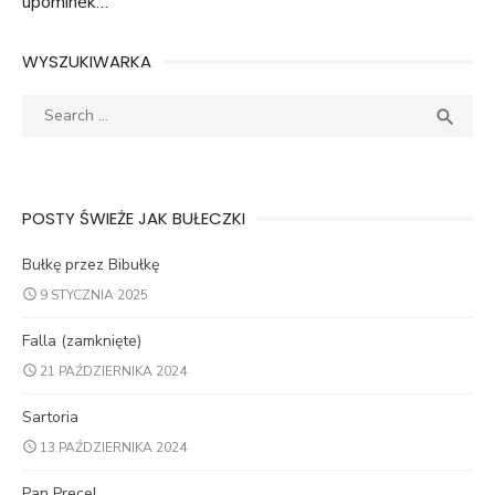
upominek…
WYSZUKIWARKA
Search
SEA

for:
POSTY ŚWIEŻE JAK BUŁECZKI
Bułkę przez Bibułkę
9 STYCZNIA 2025
Falla (zamknięte)
21 PAŹDZIERNIKA 2024
Sartoria
13 PAŹDZIERNIKA 2024
Pan Precel