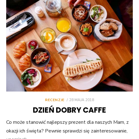
POSTED
RECENZJE
28 MAJA 2018
ON
DZIEŃ DOBRY CAFFE
Co może stanowić najlepszy prezent dla naszych Mam, z
okazji ich święta? Pewnie sprawdzi się zainteresowanie,