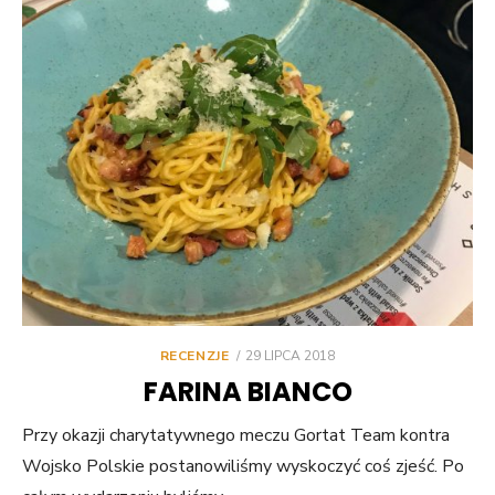
POSTED
RECENZJE
29 LIPCA 2018
ON
FARINA BIANCO
Przy okazji charytatywnego meczu Gortat Team kontra
Wojsko Polskie postanowiliśmy wyskoczyć coś zjeść. Po