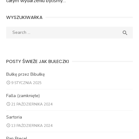
całym wydarzeniu byliśmy…
WYSZUKIWARKA
Search
SEA

for:
POSTY ŚWIEŻE JAK BUŁECZKI
Bułkę przez Bibułkę
9 STYCZNIA 2025
Falla (zamknięte)
21 PAŹDZIERNIKA 2024
Sartoria
13 PAŹDZIERNIKA 2024
Pan Precel