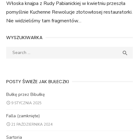
Włoska knajpa z Rudy Pabianickiej w kwietniu przeszła
pomyślnie Kuchenne Rewolucje złotowłosej restauratorki.
Nie widzieliśmy tam fragmentów…
WYSZUKIWARKA
Search
SEA

for:
POSTY ŚWIEŻE JAK BUŁECZKI
Bułkę przez Bibułkę
9 STYCZNIA 2025
Falla (zamknięte)
21 PAŹDZIERNIKA 2024
Sartoria