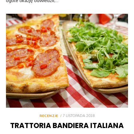
ogóle okazję odwiedzić…
POSTED
RECENZJE
7 LISTOPADA 2018
ON
TRATTORIA BANDIERA ITALIANA