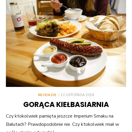
POSTED
RECENZJE
12 LISTOPADA 2018
ON
GORĄCA KIEŁBASIARNIA
Czy ktokolwiek pamięta jeszcze Imperium Smaku na
Bałutach? Prawdopodobnie nie. Czy ktokolwiek miał w