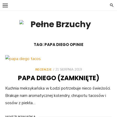
Skip
to
content
TAG:
PAPA DIEGO OPINIE
POSTED
RECENZJE
21 SIERPNIA 2019
ON
PAPA DIEGO (ZAMKNIĘTE)
Kuchnia meksykańska w Łodzi potrzebuje nieco świeżości.
Brakuje nam aromatycznej kolendry, chrupotu tacosów i
sosów z piekła…
WYSZUKIWARKA