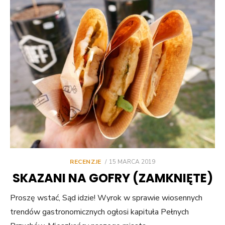
POSTED
RECENZJE
15 MARCA 2019
ON
SKAZANI NA GOFRY (ZAMKNIĘTE)
Proszę wstać, Sąd idzie! Wyrok w sprawie wiosennych
trendów gastronomicznych ogłosi kapituła Pełnych