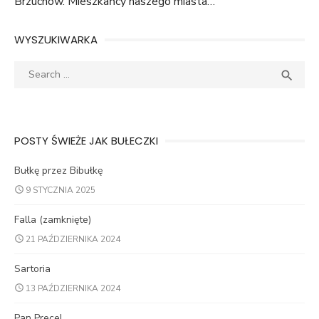
Brzuchów. Mieszkańcy naszego miasta…
WYSZUKIWARKA
Search
SEA

for:
POSTY ŚWIEŻE JAK BUŁECZKI
Bułkę przez Bibułkę
9 STYCZNIA 2025
Falla (zamknięte)
21 PAŹDZIERNIKA 2024
Sartoria
13 PAŹDZIERNIKA 2024
Pan Precel