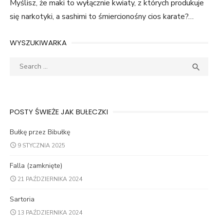
Myślisz, że maki to wyłącznie kwiaty, z których produkuje
się narkotyki, a sashimi to śmiercionośny cios karate?…
WYSZUKIWARKA
Search
SEA

for:
POSTY ŚWIEŻE JAK BUŁECZKI
Bułkę przez Bibułkę
9 STYCZNIA 2025
Falla (zamknięte)
21 PAŹDZIERNIKA 2024
Sartoria
13 PAŹDZIERNIKA 2024