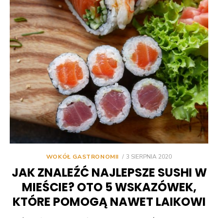
POSTED
WOKÓŁ GASTRONOMII
3 SIERPNIA 2020
ON
JAK ZNALEŹĆ NAJLEPSZE SUSHI W
MIEŚCIE? OTO 5 WSKAZÓWEK,
KTÓRE POMOGĄ NAWET LAIKOWI