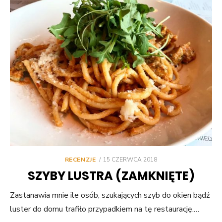
POSTED
RECENZJE
15 CZERWCA 2018
ON
SZYBY LUSTRA (ZAMKNIĘTE)
Zastanawia mnie ile osób, szukających szyb do okien bądź
luster do domu trafiło przypadkiem na tę restaurację.…