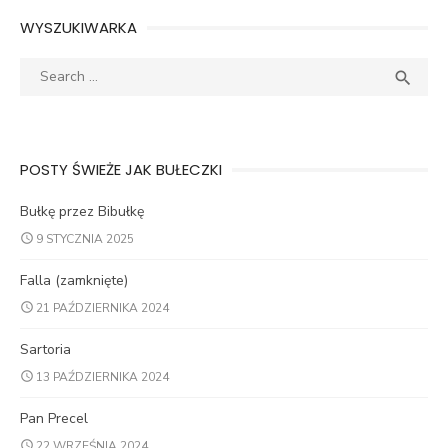
WYSZUKIWARKA
Search
SEA

for:
POSTY ŚWIEŻE JAK BUŁECZKI
Bułkę przez Bibułkę
9 STYCZNIA 2025
Falla (zamknięte)
21 PAŹDZIERNIKA 2024
Sartoria
13 PAŹDZIERNIKA 2024
Pan Precel
22 WRZEŚNIA 2024