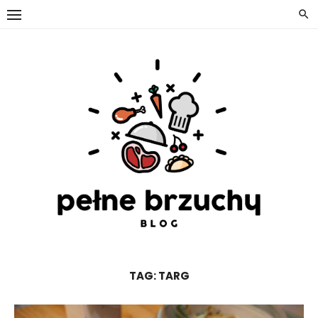
Skip
to
content
TAG:
TARG