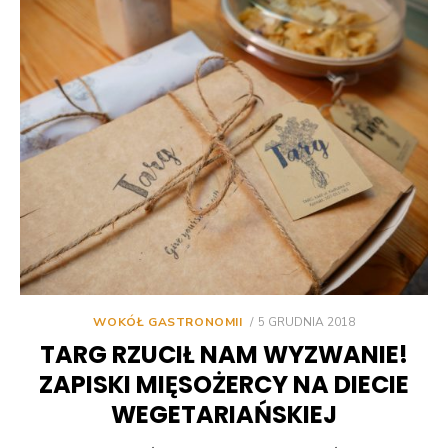
POSTED
WOKÓŁ GASTRONOMII
5 GRUDNIA 2018
ON
TARG RZUCIŁ NAM WYZWANIE!
ZAPISKI MIĘSOŻERCY NA DIECIE
WEGETARIAŃSKIEJ