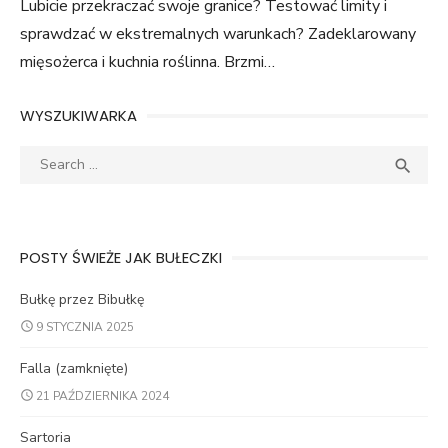
Lubicie przekraczać swoje granice? Testować limity i
sprawdzać w ekstremalnych warunkach? Zadeklarowany
mięsożerca i kuchnia roślinna. Brzmi…
WYSZUKIWARKA
Search
SEA

for:
POSTY ŚWIEŻE JAK BUŁECZKI
Bułkę przez Bibułkę
9 STYCZNIA 2025
Falla (zamknięte)
21 PAŹDZIERNIKA 2024
Sartoria