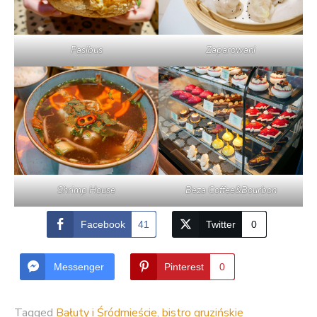
Pasibus
Zaparowani
Shrimp House
Beza Coffee&Bourbon
Facebook
41
Twitter
0
Messenger
Pinterest
0
Tagged
Bałuty i Śródmieście
,
bistro gruzińskie