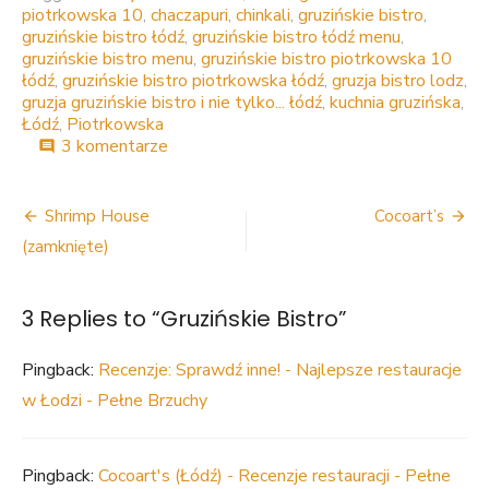
piotrkowska 10
,
chaczapuri
,
chinkali
,
gruzińskie bistro
,
gruzińskie bistro łódź
,
gruzińskie bistro łódź menu
,
gruzińskie bistro menu
,
gruzińskie bistro piotrkowska 10
łódź
,
gruzińskie bistro piotrkowska łódź
,
gruzja bistro lodz
,
gruzja gruzińskie bistro i nie tylko... łódź
,
kuchnia gruzińska
,
Łódź
,
Piotrkowska
do
3 komentarze
comment
Gruzińskie
Bistro
Nawigacja
Shrimp House
Cocoart’s
wpisu
(zamknięte)
3 Replies to “
Gruzińskie Bistro
”
Pingback:
Recenzje: Sprawdź inne! - Najlepsze restauracje
w Łodzi - Pełne Brzuchy
Pingback:
Cocoart's (Łódź) - Recenzje restauracji - Pełne