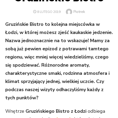
Author
Piotrek
POSTED
8 LUTEGO 2019
ON
Gruzińskie Bistro to kolejna miejscówka w
Łodzi, w której możesz zjeść kaukaskie jedzenie.
Nazwa jednoznacznie na to wskazuje! Mamy za
sobą już pewien epizod z potrawami tamtego
regionu, więc mniej więcej wiedzieliśmy, czego
się spodziewać. Różnorodne aromaty,
charakterystyczne smaki, rodzinna atmosfera i
klimat sprzyjający jednej, wielkiej uczcie. Czy
podczas naszej wizyty odhaczyliśmy każdy z
tych punktów?
Wnętrze
Gruzińskiego Bistro z Łodzi
odbiega